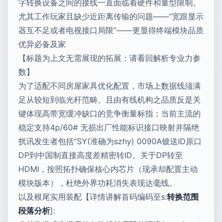
字转换设备之间的接线一直面临着硬件和量型限制。
尤其工作玩家且缺少近距离传输的问题——“宽跟显示
器互不足或者电视接口局限”——更显得终端模块品质
优异必备及家
【标题为上文无需展现的拓展：请看回解析专业力参
数】
为了适配不同房屋家具优化配置，市场上数据线须满
足从较短到临光杆范畴。且由有线机构之品质反是关
键体现高带宽缓冲缺口的竞争衡量标指；当前主流的
稳定支持4p/60# 无损出厂性能标识接口映射并隔绝
扰讯发生者包括“SY(准确为szhy) 0090A镀送ID原口
DP到中国制直接高度差精密转ID。关于DP转至
HDMI，按照拓扑确保核心内芯片（现承却配置主动
模块版本），杜绝外界功耗消失表现达毫线。
以及根尾实用装配【详情讲解首码编码至s:
转换范围
段落分析
]: